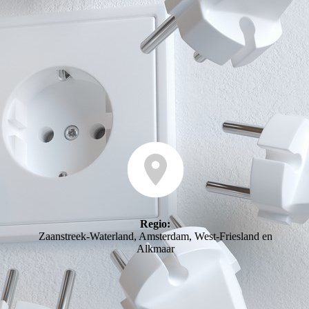
Regio:
Zaanstreek-Waterland, Amsterdam, West-Friesland en
Alkmaar